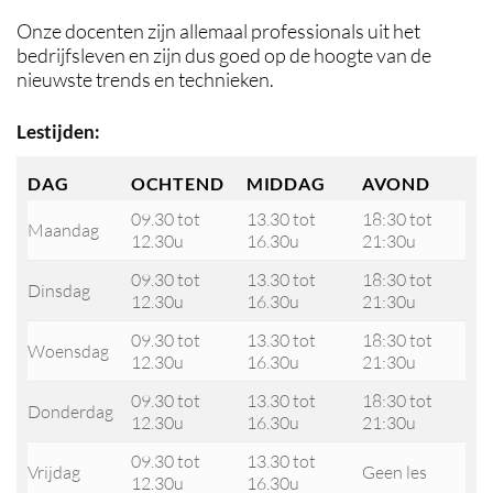
Onze docenten zijn allemaal professionals uit het
bedrijfsleven en zijn dus goed op de hoogte van de
nieuwste trends en technieken.
Lestijden:
DAG
OCHTEND
MIDDAG
AVOND
09.30 tot
13.30 tot
18:30 tot
Maandag
12.30u
16.30u
21:30u
09.30 tot
13.30 tot
18:30 tot
Dinsdag
12.30u
16.30u
21:30u
09.30 tot
13.30 tot
18:30 tot
Woensdag
12.30u
16.30u
21:30u
09.30 tot
13.30 tot
18:30 tot
Donderdag
12.30u
16.30u
21:30u
09.30 tot
13.30 tot
Vrijdag
Geen les
12.30u
16.30u