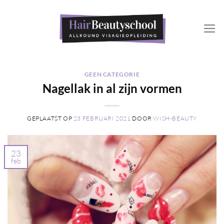
Ga
naar
inhoud
GEEN CATEGORIE
Nagellak in al zijn vormen
GEPLAATST OP
23 FEBRUARI 2021
DOOR
WISH-BEAUTY
23
feb