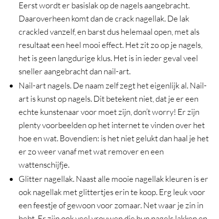
Eerst wordt er basislak op de nagels aangebracht.
Daaroverheen komt dan de crack nagellak. De lak
crackled vanzelf, en barst dus helemaal open, met als
resultaat een heel mooi effect. Het zit zo op je nagels,
het is geen langdurige klus. Het is in ieder geval veel
sneller aangebracht dan nail-art.
Nail-art nagels. De naam zelf zegt het eigenlijk al. Nail-
art is kunst op nagels. Dit betekent niet, dat je er een
echte kunstenaar voor moet zijn, don’t worry! Er zijn
plenty voorbeelden op het internet te vinden over het
hoe en wat. Bovendien: is het niet gelukt dan haal je het
er zo weer vanaf met wat remover en een
wattenschijfje.
Glitter nagellak. Naast alle mooie nagellak kleuren is er
ook nagellak met glittertjes erin te koop. Erg leuk voor
een feestje of gewoon voor zomaar. Net waar je zin in
hebt. Er zijn ook veel vrouwen die hun nagels lakken en