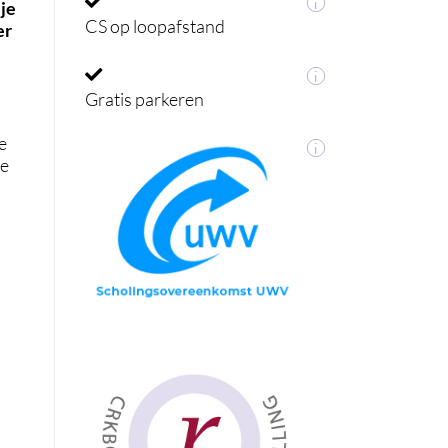
i
 je
CS op loopafstand
er
i
Gratis parkeren
e
i
je