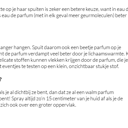
te op je haar spuiten is zeker een betere keuze, want in eau 
is eau de parfum (met in elk geval meer geurmoleculen) beter
m langer hangen. Spuit daarom ook een beetje parfum op je
ant de parfum verdampt veel beter door je lichaamswarmte. K
delicate stoffen kunnen vlekken krijgen door de parfum, die je
t eventjes te testen op een klein, onzichtbaar stukje stof.
?
als je al dichtbij ze bent, dan dat ze al een walm parfum
nt! Spray altijd zo’n 15 centimeter van je huid af als je de
zich ook over een groter oppervlak.