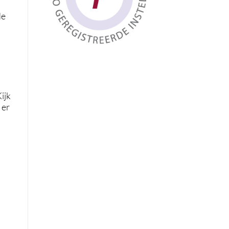
de
ijk
 er