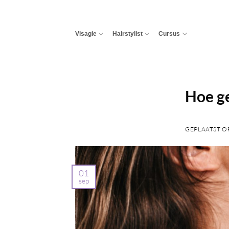
Ga
naar
inhoud
Visagie
Hairstylist
Cursus
Hoe ge
GEPLAATST O
01
sep