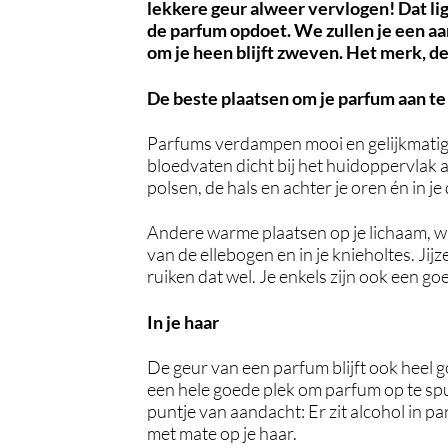
lekkere geur alweer vervlogen! Dat ligt
de parfum opdoet. We zullen je een aa
om je heen blijft zweven. Het merk, de
De beste plaatsen om je parfum aan t
Parfums verdampen mooi en gelijkmatig 
bloedvaten dicht bij het huidoppervlak a
polsen, de hals en achter je oren én in je
Andere warme plaatsen op je lichaam, wa
van de ellebogen en in je knieholtes. Ji
ruiken dat wel. Je enkels zijn ook een go
In je haar
De geur van een parfum blijft ook heel 
een hele goede plek om parfum op te sp
puntje van aandacht: Er zit alcohol in 
met mate op je haar.