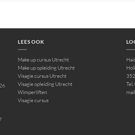
LEES OOK
LO
Make up cursus Utrecht
Hai
Make up opleiding Utrecht
Hol
Visagie cursus Utrecht
352
Visagie opleiding Utrecht
Tel
026
Wimperliften
mai
Visagie cursus
7