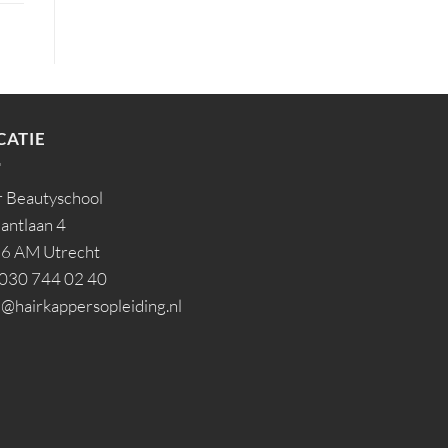
CATIE
r Beautyschool
lantlaan 4
6 AM Utrecht
. 030 744 02 40
l@hairkappersopleiding.nl