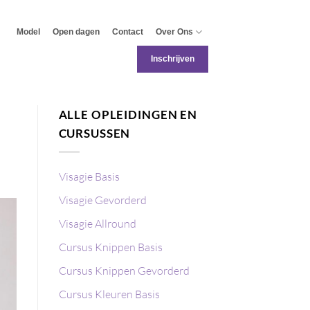
Model
Open dagen
Contact
Over Ons
Inschrijven
ALLE OPLEIDINGEN EN
CURSUSSEN
Visagie Basis
Visagie Gevorderd
Visagie Allround
Cursus Knippen Basis
Cursus Knippen Gevorderd
Cursus Kleuren Basis