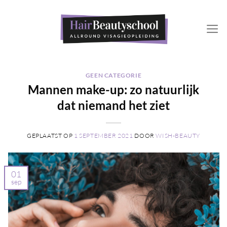
Ga
naar
inhoud
GEEN CATEGORIE
Mannen make-up: zo natuurlijk
dat niemand het ziet
GEPLAATST OP
1 SEPTEMBER 2021
DOOR
WISH-BEAUTY
01
sep