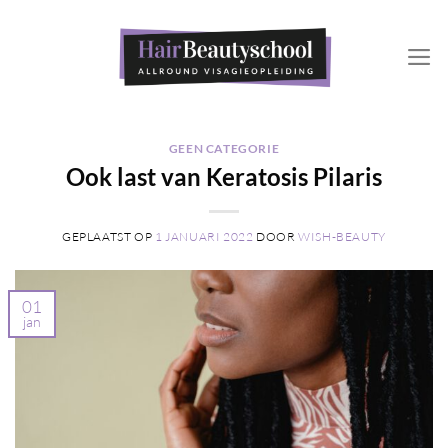
Ga
naar
inhoud
GEEN CATEGORIE
Ook last van Keratosis Pilaris
GEPLAATST OP
1 JANUARI 2022
DOOR
WISH-BEAUTY
01
jan