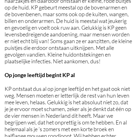
haarzakjes en daardoor ontstaan er kleine, rode bultjes
op de huid. KP gebeurt meestal op de bovenarmen en
de bovenbenen, maar soms ook op de kuiten, wangen,
billen en onderarmen. De huid is meestal wat jeukerig
en gevoelig en voelt ook ruw aan. Gelukkig is KP geen
levensbedreigende aandoening, maar mensen worden
er niet echt blij van! Soms gaan ze er aanzitten, de kleine
puistjes die erdoor ontstaan uitknijpen. Met alle
gevolgen vandien. Kleine huidontstekingen en
plaatselijke infecties. Niet aankomen, dus!
Op jonge leeftijd begint KP al
KP ontstaat dus al op jonge leeftijd en het gaat ook niet
weg. Mensen moeten er letterlijk de rest van hun leven
mee leven, helaas. Gelukkig is het absoluut niet zo, dat
je je ervoor moet schamen, zeker als je denkt dat één op
de vier mensen in Nederland dit heeft. Maar we
begrijpen wel, dat het onprettig is om te hebben. En al
helemaal als je ’s zomers met een korte broek en
halflange mouwen rondloopt. Wij hebben echter