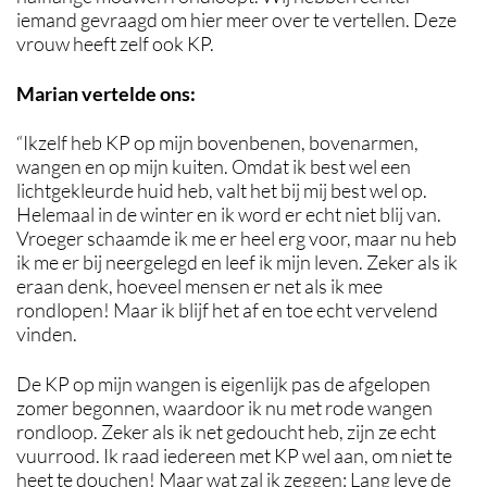
iemand gevraagd om hier meer over te vertellen. Deze
vrouw heeft zelf ook KP.
Marian vertelde ons:
“Ikzelf heb KP op mijn bovenbenen, bovenarmen,
wangen en op mijn kuiten. Omdat ik best wel een
lichtgekleurde huid heb, valt het bij mij best wel op.
Helemaal in de winter en ik word er echt niet blij van.
Vroeger schaamde ik me er heel erg voor, maar nu heb
ik me er bij neergelegd en leef ik mijn leven. Zeker als ik
eraan denk, hoeveel mensen er net als ik mee
rondlopen! Maar ik blijf het af en toe echt vervelend
vinden.
De KP op mijn wangen is eigenlijk pas de afgelopen
zomer begonnen, waardoor ik nu met rode wangen
rondloop. Zeker als ik net gedoucht heb, zijn ze echt
vuurrood. Ik raad iedereen met KP wel aan, om niet te
heet te douchen! Maar wat zal ik zeggen: Lang leve de