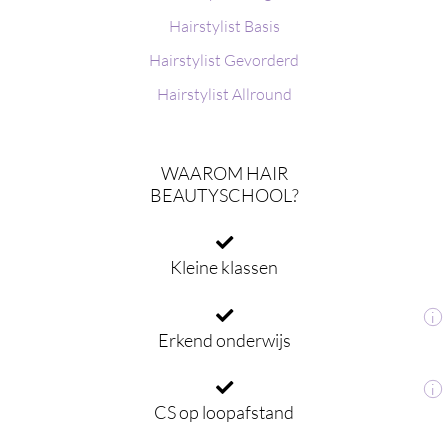
Hairstylist Basis
Hairstylist Gevorderd
Hairstylist Allround
WAAROM HAIR
BEAUTYSCHOOL?
Kleine klassen
i
Erkend onderwijs
i
CS op loopafstand