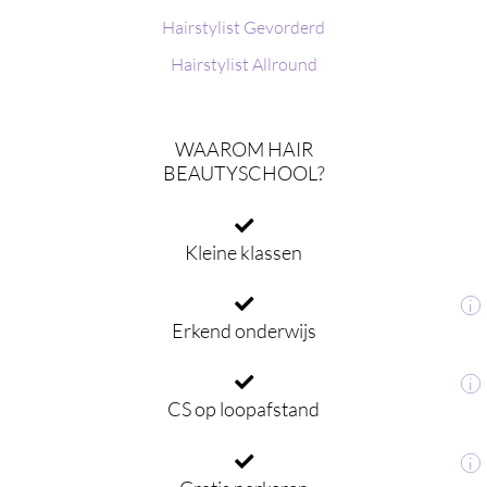
Hairstylist Gevorderd
Hairstylist Allround
WAAROM HAIR
BEAUTYSCHOOL?
Kleine klassen
i
Erkend onderwijs
i
CS op loopafstand
i