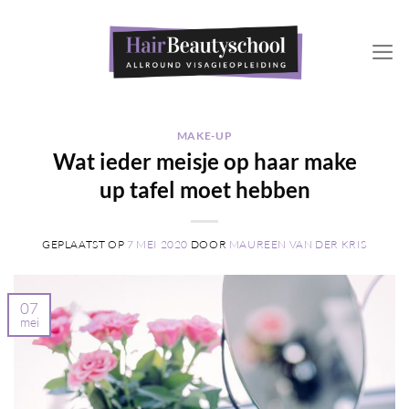
Ga
naar
inhoud
MAKE-UP
Wat ieder meisje op haar make
up tafel moet hebben
GEPLAATST OP
7 MEI 2020
DOOR
MAUREEN VAN DER KRIS
07
mei