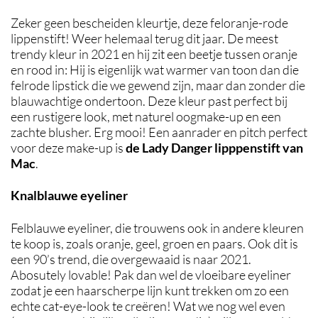
Zeker geen bescheiden kleurtje, deze feloranje-rode
lippenstift! Weer helemaal terug dit jaar. De meest
trendy kleur in 2021 en hij zit een beetje tussen oranje
en rood in: Hij is eigenlijk wat warmer van toon dan die
felrode lipstick die we gewend zijn, maar dan zonder die
blauwachtige ondertoon. Deze kleur past perfect bij
een rustigere look, met naturel oogmake-up en een
zachte blusher. Erg mooi! Een aanrader en pitch perfect
voor deze make-up is
de Lady Danger lipppenstift van
Mac
.
Knalblauwe eyeliner
Felblauwe eyeliner, die trouwens ook in andere kleuren
te koop is, zoals oranje, geel, groen en paars. Ook dit is
een 90’s trend, die overgewaaid is naar 2021.
Abosutely lovable! Pak dan wel de vloeibare eyeliner
zodat je een haarscherpe lijn kunt trekken om zo een
echte cat-eye-look te creëren! Wat we nog wel even