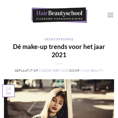
Ga
naar
inhoud
GEEN CATEGORIE
Dé make-up trends voor het jaar
2021
GEPLAATST OP
5 DECEMBER 2020
DOOR
WISH-BEAUTY
05
dec