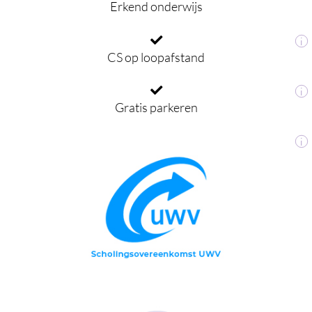
Erkend onderwijs
i
CS op loopafstand
i
Gratis parkeren
i