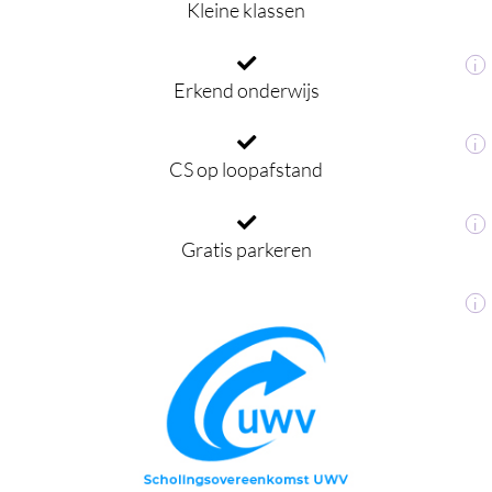
Kleine klassen
i
Erkend onderwijs
i
CS op loopafstand
i
Gratis parkeren
i