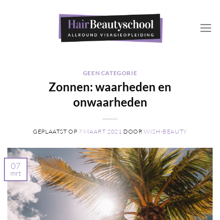
Ga
naar
inhoud
GEEN CATEGORIE
Zonnen: waarheden en
onwaarheden
GEPLAATST OP
7 MAART 2021
DOOR
WISH-BEAUTY
07
mrt