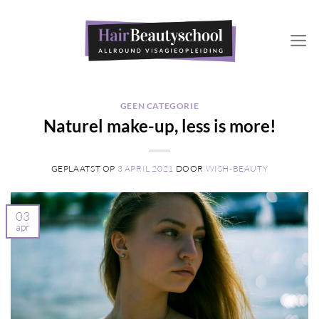
Ga
naar
inhoud
GEEN CATEGORIE
Naturel make-up, less is more!
GEPLAATST OP
3 APRIL 2021
DOOR
WISH-BEAUTY
03
apr