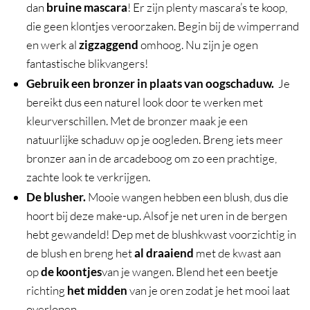
dan
bruine mascara
! Er zijn plenty mascara’s te koop,
die geen klontjes veroorzaken. Begin bij de wimperrand
en werk al
zigzaggend
omhoog. Nu zijn je ogen
fantastische blikvangers!
Gebruik een bronzer in plaats van oogschaduw.
Je
bereikt dus een naturel look door te werken met
kleurverschillen. Met de bronzer maak je een
natuurlijke schaduw op je oogleden. Breng iets meer
bronzer aan in de arcadeboog om zo een prachtige,
zachte look te verkrijgen.
De blusher.
Mooie wangen hebben een blush, dus die
hoort bij deze make-up. Alsof je net uren in de bergen
hebt gewandeld! Dep met de blushkwast voorzichtig in
de blush en breng het
al draaiend
met de kwast aan
op
de koontjes
van je wangen. Blend het een beetje
richting
het midden
van je oren zodat je het mooi laat
overlopen.