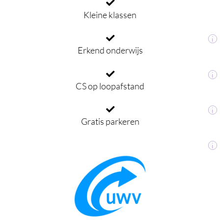
Kleine klassen
i
Erkend onderwijs
i
CS op loopafstand
i
Gratis parkeren
i