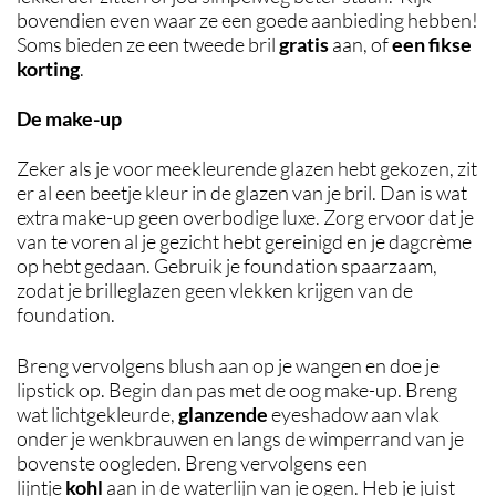
bovendien even waar ze een goede aanbieding hebben!
Soms bieden ze een tweede bril
gratis
aan, of
een fikse
korting
.
De make-up
Zeker als je voor meekleurende glazen hebt gekozen, zit
er al een beetje kleur in de glazen van je bril. Dan is wat
extra make-up geen overbodige luxe. Zorg ervoor dat je
van te voren al je gezicht hebt gereinigd en je dagcrème
op hebt gedaan. Gebruik je foundation spaarzaam,
zodat je brilleglazen geen vlekken krijgen van de
foundation.
Breng vervolgens blush aan op je wangen en doe je
lipstick op. Begin dan pas met de oog make-up. Breng
wat lichtgekleurde,
glanzende
eyeshadow aan vlak
onder je wenkbrauwen en langs de wimperrand van je
bovenste oogleden. Breng vervolgens een
lijntje
kohl
aan in de waterlijn van je ogen. Heb je juist