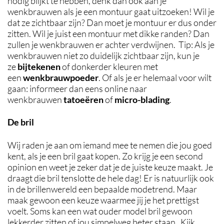
nodig blijkt te hebben, denk dan ook aan je
wenkbrauwen als je een montuur gaat uitzoeken! Wil je
dat ze zichtbaar zijn? Dan moet je montuur er dus onder
zitten. Wil je juist een montuur met dikke randen? Dan
zullen je wenkbrauwen er achter verdwijnen. Tip: Als je
wenkbrauwen niet zo duidelijk zichtbaar zijn, kun je
ze
bijtekenen
of donkerder kleuren met
een
wenkbrauwpoeder
. Of als je er helemaal voor wilt
gaan: informeer dan eens online naar
wenkbrauwen
tatoeëren
of
micro-blading
.
De bril
Wij raden je aan om iemand mee te nemen die jou goed
kent, als je een bril gaat kopen. Zo krijg je een second
opinion en weet je zeker dat je de juiste keuze maakt. Je
draagt die bril tenslotte de hele dag! Er is natuurlijk ook
in de brillenwereld een bepaalde modetrend. Maar
maak gewoon een keuze waarmee jij je het prettigst
voelt. Soms kan een wat ouder model bril gewoon
lekkerder zitten of jou simpelweg beter staan. Kijk