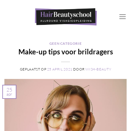
Ga
naar
inhoud
GEEN CATEGORIE
Make-up tips voor brildragers
GEPLAATST OP
25 APRIL 2021
DOOR
WISH-BEAUTY
25
apr