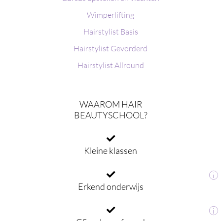
Wimperlifting
Hairstylist Basis
Hairstylist Gevorderd
Hairstylist Allround
WAAROM HAIR
BEAUTYSCHOOL?
Kleine klassen
i
Erkend onderwijs
i