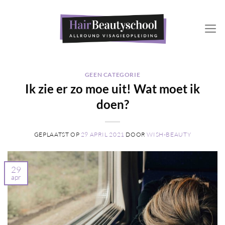
Ga
naar
inhoud
GEEN CATEGORIE
Ik zie er zo moe uit! Wat moet ik
doen?
GEPLAATST OP
29 APRIL 2021
DOOR
WISH-BEAUTY
29
apr