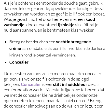
Als je ’s ochtends eerst onder de douche gaat, gebruik
dan een lekker geurende, opwekkende douchgel. Je zal
er wakker van worden en zo geef je je lijf ook een boost.
Was je gezicht na het douchen even met een
koud
washandje
, doe er eventueel
ijsblokjes
in. Dit zal je
huid aanspannen, en je bent meteen klaarwakker.
Breng na het douchen een
vochtinbrengende
crème
aan, omdat die als een filler werkt en de donkere
kringen rond je ogen zal verminderen.
Concealer
De meesten van ons zullen meteen naar de concealer
grijpen, als we onszelf ’s ochtends in de spiegel
bekijken.
Concealer
is een
stift in huidskleur
die als
een foundation werkt. Meestal krijgen we te horen, dat
we met de concealer kleine driehoekjes onder onze
ogen moeten tekenen, maar dat is niet correct! Breng
de concealer simpelweg aan op de wallen en je zult een