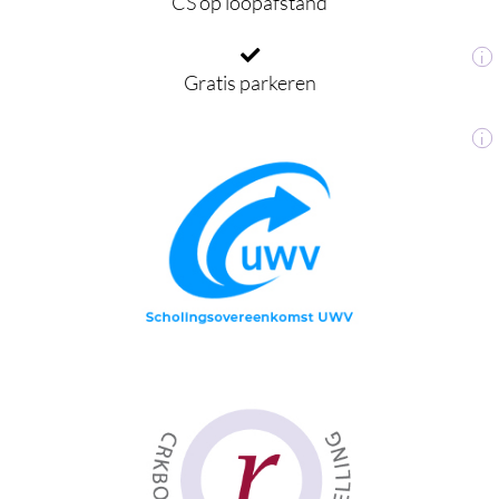
CS op loopafstand
i
Gratis parkeren
i