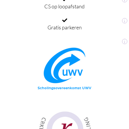
CS op loopafstand
i
Gratis parkeren
i